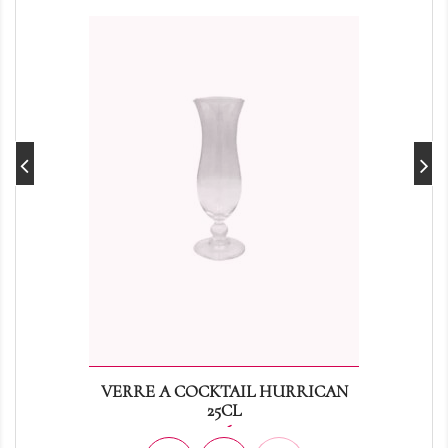
VERRE A COCKTAIL HURRICAN
25CL
Prix
0,36 €