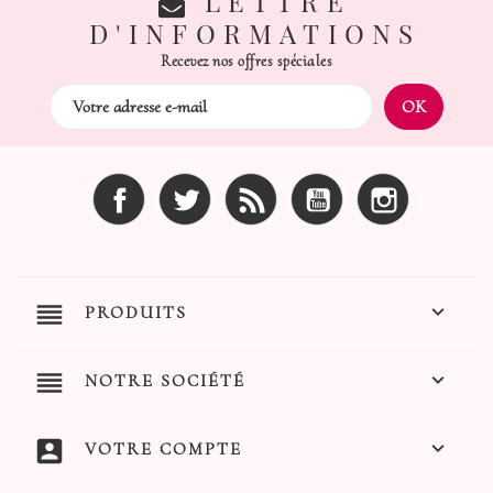
LETTRE
D'INFORMATIONS
Recevez nos offres spéciales
Facebook
Twitter
Rss
YouTube
Instagram
reorder

PRODUITS
reorder

NOTRE SOCIÉTÉ
account_box

VOTRE COMPTE