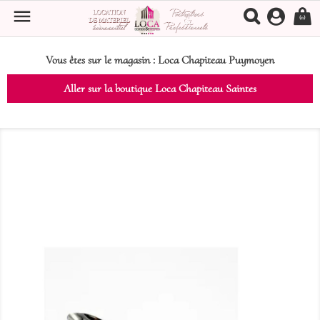

(0)
Vous êtes sur le magasin :
Loca Chapiteau Puymoyen
Aller sur la boutique Loca Chapiteau Saintes