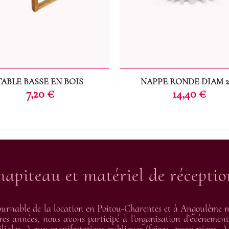
TABLE BASSE EN BOIS
NAPPE RONDE DIAM 2
Prix
Prix
7,20 €
14,40 €
hapiteau et matériel de récepti
urnable de la location en Poitou-Charentes et à Angoulême me
res années, nous avons participé à l'organisation d’évènement