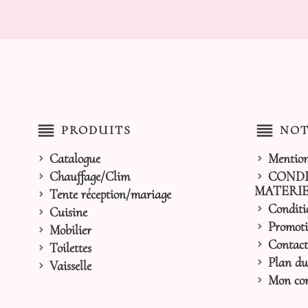
reorder
reorder
PRODUITS
NOT
Catalogue
Mention
Chauffage/Clim
CONDI
MATERIE
Tente réception/mariage
Conditi
Cuisine
Promoti
Mobilier
Contact
Toilettes
Plan du 
Vaisselle
Mon co