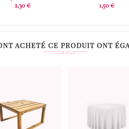
Prix
Prix
2,30 €
1,50 €
 ONT ACHETÉ CE PRODUIT ONT ÉG