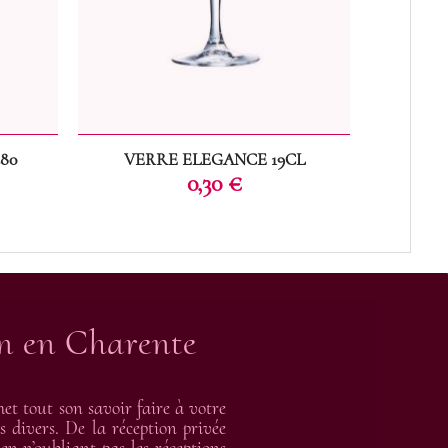
80
VERRE ELEGANCE 19CL
FL
Prix
0,30 €
on en Charente
t tout son savoir faire à votre
s divers. De la réception privée