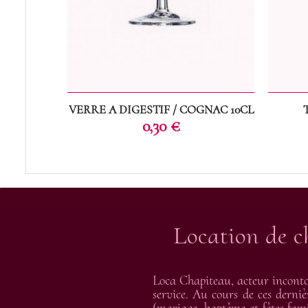
VERRE A DIGESTIF / COGNAC 10CL
Prix
0,30 €
Location de c
Loca Chapiteau, acteur inconto
service. Au cours de ces derniè