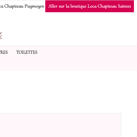
a Chapiteau Puymoyen
Aller sur la boutique Loca Chapiteau Saintes
RES
TOILETTES