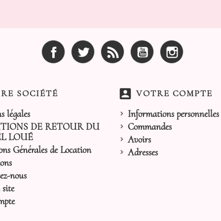
Facebook
Twitter
Rss
YouTube
Instagram
account_box
RE SOCIÉTÉ
VOTRE COMPTE
s légales
Informations personnelles
TIONS DE RETOUR DU
Commandes
L LOUÉ
Avoirs
ons Générales de Location
Adresses
ons
ez-nous
site
mpte