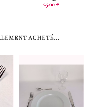
Prix
H
25,00 €
ALEMENT ACHETÉ...