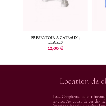
PRESENTOIR A GATEAUX 4
ETAGES
Prix
12,00 €
Location de c
Loca Chapiteau, acteur inconto
service. Au cours de ces derniè