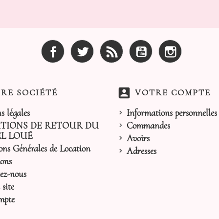
Facebook
Twitter
Rss
YouTube
Instagram
account_box
RE SOCIÉTÉ
VOTRE COMPTE
s légales
Informations personnelles
TIONS DE RETOUR DU
Commandes
L LOUÉ
Avoirs
ons Générales de Location
Adresses
ons
ez-nous
site
mpte