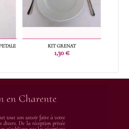
PETALE
KIT GRENAT
C
Prix
1,30 €
on en Charente
t tout son savoir faire à votre
s divers. De la réception privée