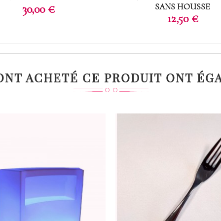
Prix
SANS HOUSSE
30,00 €
Prix
12,50 €
 ONT ACHETÉ CE PRODUIT ONT ÉG