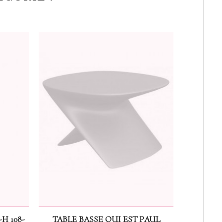
H 108-
TABLE BASSE QUI EST PAUL
MANGE D