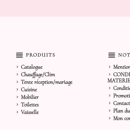
reorder
reorder
PRODUITS
NOT
Catalogue
Mention
Chauffage/Clim
CONDI
MATERIE
Tente réception/mariage
Conditi
Cuisine
Promoti
Mobilier
Contact
Toilettes
Plan du 
Vaisselle
Mon co