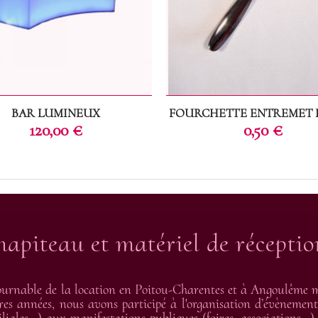
BAR LUMINEUX
FOURCHETTE ENTREMET 
Prix
Prix
120,00 €
0,50 €
hapiteau et matériel de récepti
urnable de la location en Poitou-Charentes et à Angoulême me
res années, nous avons participé à l'organisation d’évènement