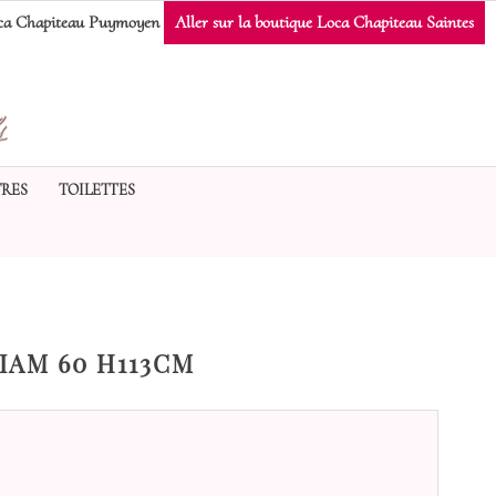
a Chapiteau Puymoyen
Aller sur la boutique Loca Chapiteau Saintes
RES
TOILETTES
AM 60 H113CM