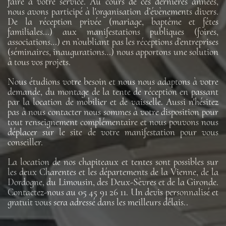
faire à votre service. Au cours de ces dernières années,
nous avons participé à l'organisation d’évènements divers.
De la réception privée (mariage, baptême et fêtes
familiales…) aux manifestations publiques (foires,
associations…) en n’oubliant pas les réceptions d’entreprises
(séminaires, inaugurations…) nous apportons une solution
à tous vos projets.
Nous étudions votre besoin et nous nous adaptons à votre
demande, du montage de la tente de réception en passant
par la location de mobilier et de vaisselle. Aussi n'hésitez
pas à nous contacter nous sommes à votre disposition pour
tout renseignement complémentaire et nous pouvons nous
déplacer sur le site de votre manifestation pour vous
conseiller.
La location de nos chapiteaux et tentes sont possibles sur
les deux Charentes et les départements de la Vienne, de la
Dordogne, du Limousin, des Deux-Sèvres et de la Gironde.
Contactez-nous au 05 45 91 26 11. Un devis personnalisé et
gratuit vous sera adressé dans les meilleurs délais..