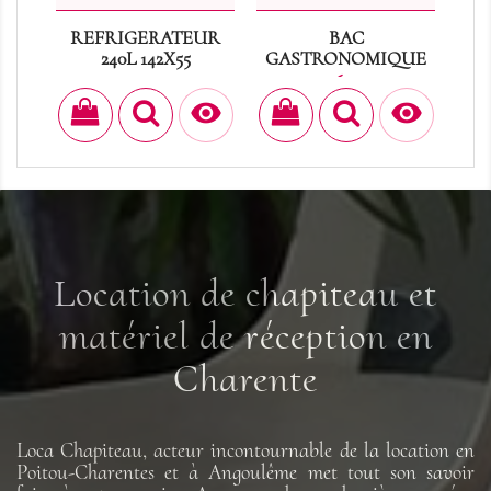
REFRIGERATEUR
BAC
240L 142X55
GASTRONOMIQUE
Prix
Prix
40,00 €
3,60 €


Location de chapiteau et
matériel de réception en
Charente
Loca Chapiteau, acteur incontournable de la location en
Poitou-Charentes et à Angoulême met tout son savoir