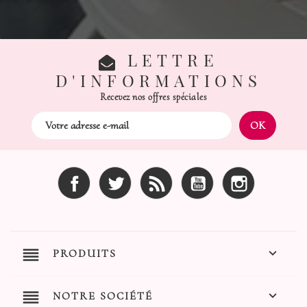
LETTRE
D'INFORMATIONS
Recevez nos offres spéciales
Facebook
Twitter
Rss
YouTube
Instagram
reorder

PRODUITS
reorder

NOTRE SOCIÉTÉ