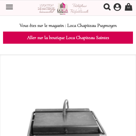

(0)
Vous êtes sur le magasin :
Loca Chapiteau Puymoyen
Aller sur la boutique Loca Chapiteau Saintes