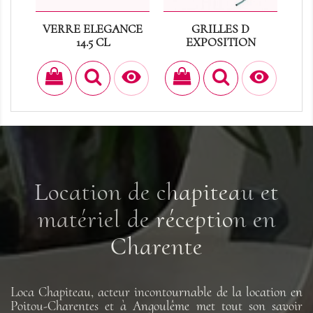
VERRE ELEGANCE
GRILLES D
C
14.5 CL
EXPOSITION
Prix
Prix
0,30 €
12,00 €


Location de chapiteau et
matériel de réception en
Charente
Loca Chapiteau, acteur incontournable de la location en
Poitou-Charentes et à Angoulême met tout son savoir