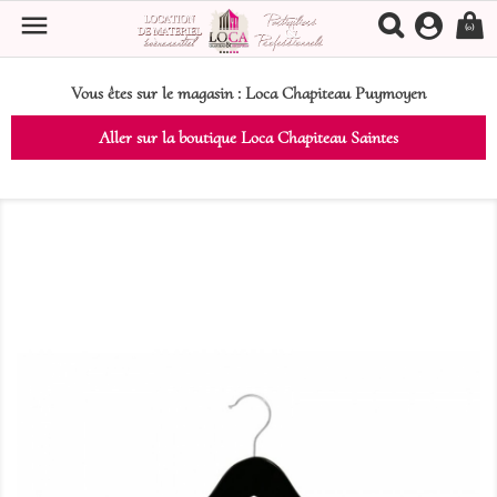

(0)
Vous êtes sur le magasin :
Loca Chapiteau Puymoyen
Aller sur la boutique Loca Chapiteau Saintes