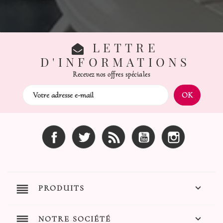
LETTRE
D'INFORMATIONS
Recevez nos offres spéciales
Facebook
Twitter
Rss
YouTube
Instagram
reorder

PRODUITS
reorder

NOTRE SOCIÉTÉ