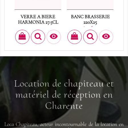
VERRE A BIERE
BANC BRASSERIE
TAB
HARMONIA 27.5CL
220X25
Prix
Prix
0,30 €
8,16 €


Location de chapiteau et
matériel de réception en
Charente
Loca Chapiteau, acteur incontournable de la location en