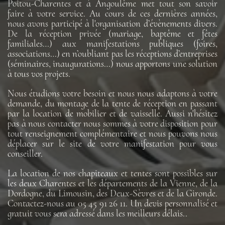
Poitou-Charentes et à Angoulême met tout son savoir
faire à votre service. Au cours de ces dernières années,
nous avons participé à l'organisation d’évènements divers.
De la réception privée (mariage, baptême et fêtes
familiales…) aux manifestations publiques (foires,
associations…) en n’oubliant pas les réceptions d’entreprises
(séminaires, inaugurations…) nous apportons une solution
à tous vos projets.
Nous étudions votre besoin et nous nous adaptons à votre
demande, du montage de la tente de réception en passant
par la location de mobilier et de vaisselle. Aussi n'hésitez
pas à nous contacter nous sommes à votre disposition pour
tout renseignement complémentaire et nous pouvons nous
déplacer sur le site de votre manifestation pour vous
conseiller.
La location de nos chapiteaux et tentes sont possibles sur
les deux Charentes et les départements de la Vienne, de la
Dordogne, du Limousin, des Deux-Sèvres et de la Gironde.
Contactez-nous au 05 45 91 26 11. Un devis personnalisé et
gratuit vous sera adressé dans les meilleurs délais..