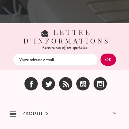
LETTRE
D'INFORMATIONS
Recevez nos offres spéciales
Facebook
Twitter
Rss
YouTube
Instagram
reorder

PRODUITS