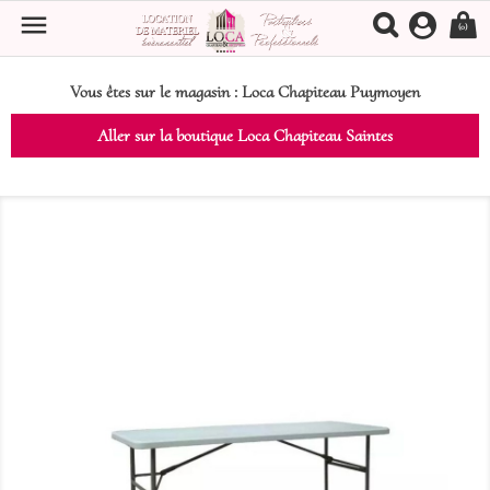

(0)
Vous êtes sur le magasin :
Loca Chapiteau Puymoyen
Aller sur la boutique Loca Chapiteau Saintes