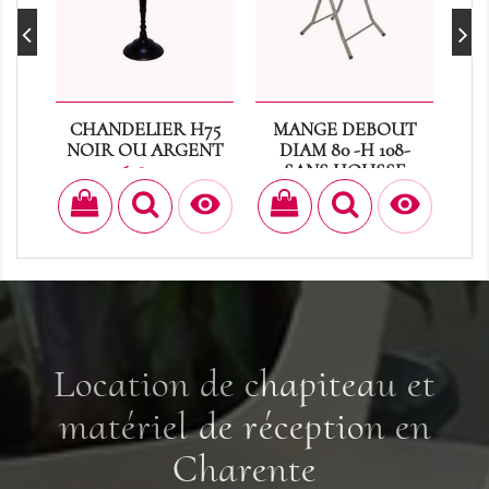
CHANDELIER H75
MANGE DEBOUT
NOIR OU ARGENT
DIAM 80 -H 108-
Prix
SANS HOUSSE
16,80 €
Prix
12,50 €


Location de chapiteau et
matériel de réception en
Charente