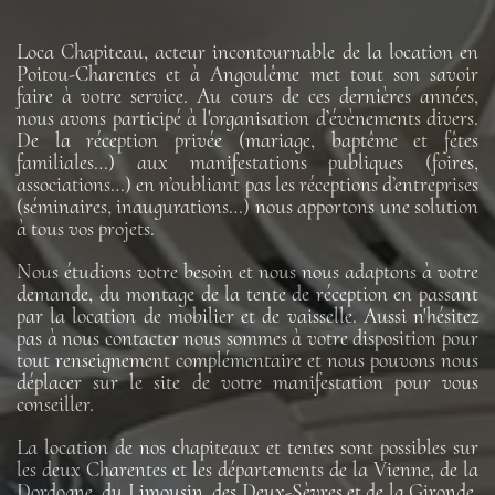
Loca Chapiteau, acteur incontournable de la location en
Poitou-Charentes et à Angoulême met tout son savoir
faire à votre service. Au cours de ces dernières années,
nous avons participé à l'organisation d’évènements divers.
De la réception privée (mariage, baptême et fêtes
familiales…) aux manifestations publiques (foires,
associations…) en n’oubliant pas les réceptions d’entreprises
(séminaires, inaugurations…) nous apportons une solution
à tous vos projets.
Nous étudions votre besoin et nous nous adaptons à votre
demande, du montage de la tente de réception en passant
par la location de mobilier et de vaisselle. Aussi n'hésitez
pas à nous contacter nous sommes à votre disposition pour
tout renseignement complémentaire et nous pouvons nous
déplacer sur le site de votre manifestation pour vous
conseiller.
La location de nos chapiteaux et tentes sont possibles sur
les deux Charentes et les départements de la Vienne, de la
Dordogne, du Limousin, des Deux-Sèvres et de la Gironde.