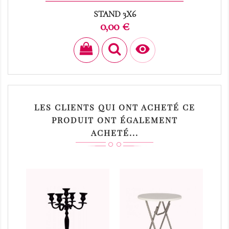
STAND 3X6
Prix
0,00 €

LES CLIENTS QUI ONT ACHETÉ CE
PRODUIT ONT ÉGALEMENT
ACHETÉ...