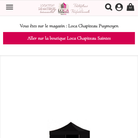

(0)
Vous êtes sur le magasin :
Loca Chapiteau Puymoyen
Aller sur la boutique Loca Chapiteau Saintes