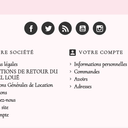
Facebook
Twitter
Rss
YouTube
Instagram
account_box
RE SOCIÉTÉ
VOTRE COMPTE
s légales
Informations personnelles
TIONS DE RETOUR DU
Commandes
L LOUÉ
Avoirs
ons Générales de Location
Adresses
ons
ez-nous
site
mpte