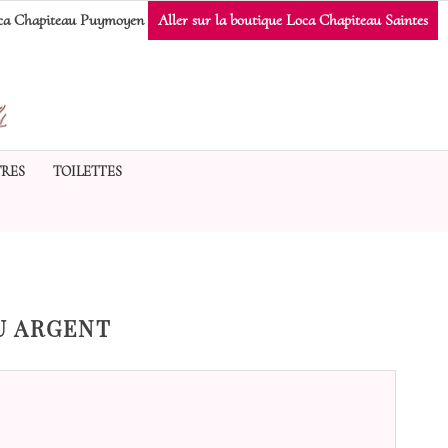
a Chapiteau Puymoyen
Aller sur la boutique Loca Chapiteau Saintes
RES
TOILETTES
U ARGENT