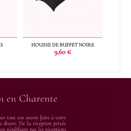
IS
HOUSSE DE BUFFET NOIRE
Prix
9,60 €
on en Charente
t tout son savoir faire à votre
s divers. De la réception privée
en n’oubliant pas les réceptions