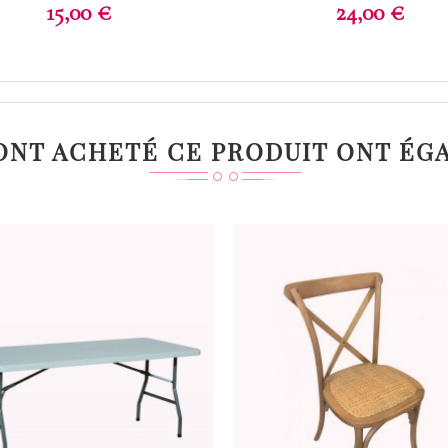
Prix
Prix
15,00 €
24,00 €
 ONT ACHETÉ CE PRODUIT ONT ÉG