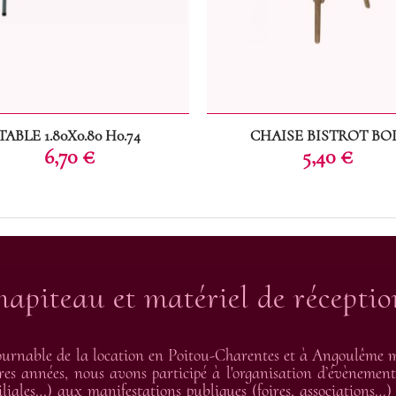
TABLE 1.80X0.80 H0.74
CHAISE BISTROT BO
Prix
Prix
6,70 €
5,40 €
hapiteau et matériel de récepti
urnable de la location en Poitou-Charentes et à Angoulême me
res années, nous avons participé à l'organisation d’évènement
liales…) aux manifestations publiques (foires, associations…) 