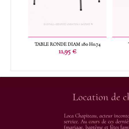
TABLE RONDE DIAM 180 H0.74
Prix
11,95 €
Location de c
Loca Chapiteau, acteur inconto
service. Au cours de ces derniè
(mariage, baptême et fêtes fami