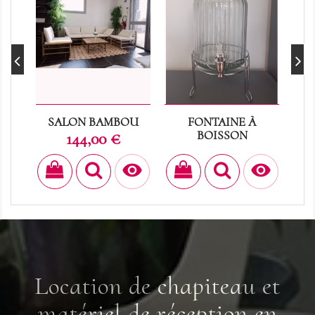
SALON BAMBOU
FONTAINE À
PL
Prix
BOISSON
144,00 €
Prix
7,20 €


Location de chapiteau et
matériel de réception en