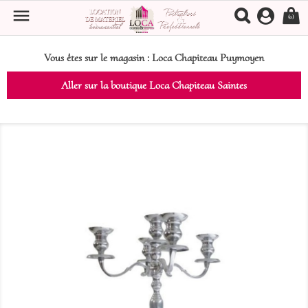

(0)
Vous êtes sur le magasin :
Loca Chapiteau Puymoyen
Aller sur la boutique Loca Chapiteau Saintes