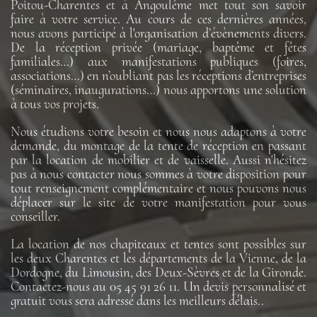
Poitou-Charentes et à Angoulême met tout son savoir
faire à votre service. Au cours de ces dernières années,
nous avons participé à l'organisation d’évènements divers.
De la réception privée (mariage, baptême et fêtes
familiales…) aux manifestations publiques (foires,
associations…) en n’oubliant pas les réceptions d’entreprises
(séminaires, inaugurations…) nous apportons une solution
à tous vos projets.
Nous étudions votre besoin et nous nous adaptons à votre
demande, du montage de la tente de réception en passant
par la location de mobilier et de vaisselle. Aussi n'hésitez
pas à nous contacter nous sommes à votre disposition pour
tout renseignement complémentaire et nous pouvons nous
déplacer sur le site de votre manifestation pour vous
conseiller.
La location de nos chapiteaux et tentes sont possibles sur
les deux Charentes et les départements de la Vienne, de la
Dordogne, du Limousin, des Deux-Sèvres et de la Gironde.
Contactez-nous au 05 45 91 26 11. Un devis personnalisé et
gratuit vous sera adressé dans les meilleurs délais..