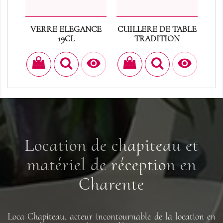
VERRE ELEGANCE
CUILLERE DE TABLE
VE
19CL
TRADITION
Prix
Prix
0,30 €
0,30 €


Location de chapiteau et
matériel de réception en
Charente
Loca Chapiteau, acteur incontournable de la location en