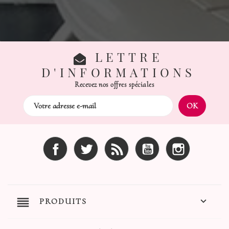
LETTRE
D'INFORMATIONS
Recevez nos offres spéciales
Facebook
Twitter
Rss
YouTube
Instagram
reorder

PRODUITS