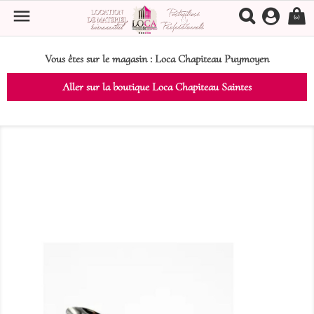

(0)
Vous êtes sur le magasin :
Loca Chapiteau Puymoyen
Aller sur la boutique Loca Chapiteau Saintes